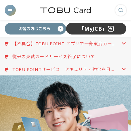
東
メ
検
武
ニ
索
「MyJCB」
切替の方はこちら
ュ
画
カ
ー
面
【不具合】TOBU POINT アプリで一部東武カード
を
を
開
が連携できない事象について
開
ー
表
く
従来の東武カードサービス終了について
く
示
TOBU POINTサービス セキュリティ強化を目的
す
ド
開
としたパスワード再設定のお願い（2026.08.03更
る
く
新）