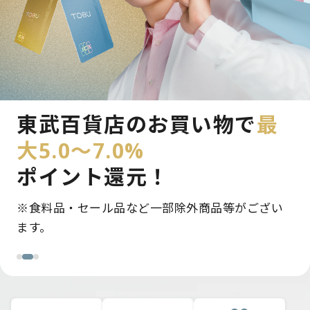
新規入会＆条件達成で
東武百貨店のお買い物で
モバイルのPASMO定期券で
最
最大12,000pt
大5.0～7.0%
最大5.0～5.5％
ポイント還
プレゼント！
ポイント還元！
元！
※条件達成に応じて付与ポイントを加算。最大で
※食料品・セール品など一部除外商品等がござい
毎日の通勤・通学がさらにおトクに。
12,000ptプレゼント。
ます。
…