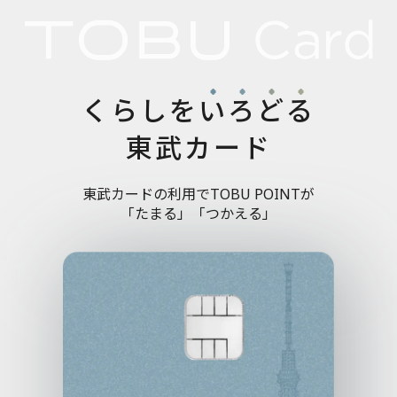
くらしを
い
ろ
ど
る
東武カード
東武カードの利用でTOBU POINTが
「たまる」「つかえる」