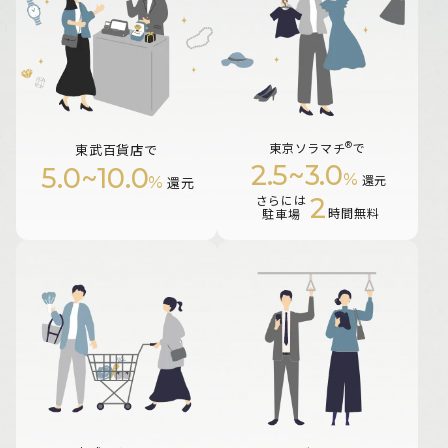
®
東京ソラマチ
で
東武百貨店で
2.5
~
3.0
5.0
~
10.0
%
%
還元
還元
2
さらには
時間無料
駐車場