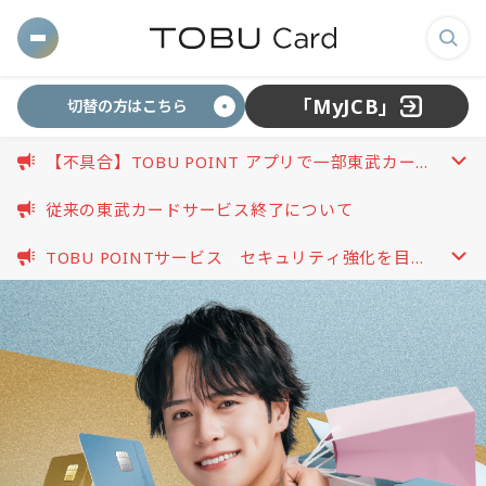
東
メ
検
武
ニ
索
「MyJCB」
切替の方はこちら
ュ
画
カ
ー
面
【不具合】TOBU POINT アプリで一部東武カード
を
を
開
が連携できない事象について
開
ー
表
く
従来の東武カードサービス終了について
く
示
TOBU POINTサービス セキュリティ強化を目的
す
ド
開
としたパスワード再設定のお願い（2026.08.03更
る
く
新）