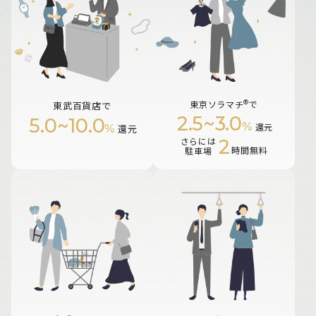
®
東京ソラマチ
で
東武百貨店で
2.5
~
3.0
5.0
~
10.0
%
%
還元
還元
2
さらには
時間無料
駐車場