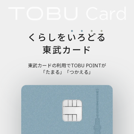
くらしを
い
ろ
ど
る
東武カード
東武カードの利用でTOBU POINTが
「たまる」「つかえる」