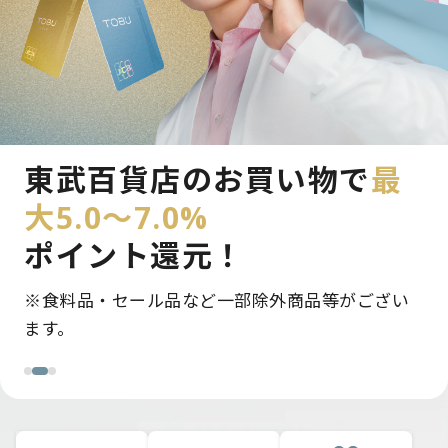
新規入会＆条件達成で
東武百貨店のお買い物で
モバイルのPASMO定期券で
最
最大12,000pt
大5.0～7.0%
最大5.0～5.5％
ポイント還
プレゼント！
ポイント還元！
元！
※条件達成に応じて付与ポイントを加算。最大で
※食料品・セール品など一部除外商品等がござい
毎日の通勤・通学がさらにおトクに。
12,000ptプレゼント。
ます。
…