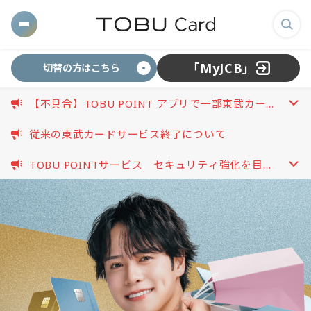
東
メ
検
武
ニ
索
「MyJCB」
切替の方はこちら
ュ
画
カ
ー
面
【不具合】TOBU POINT アプリで一部東武カード
を
を
開
が連携できない事象について
開
ー
表
く
従来の東武カードサービス終了について
く
示
TOBU POINTサービス セキュリティ強化を目的
す
ド
開
としたパスワード再設定のお願い（2026.08.03更
る
く
新）