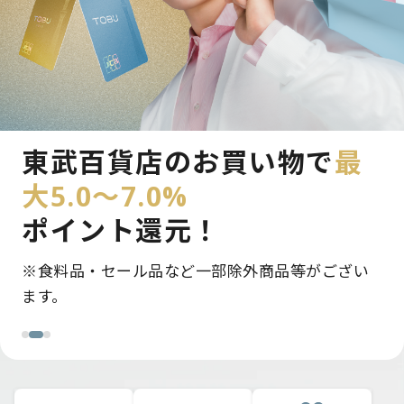
新規入会＆条件達成で
東武百貨店のお買い物で
モバイルのPASMO定期券で
最
最大12,000pt
大5.0～7.0%
最大5.0～5.5％
ポイント還
プレゼント！
ポイント還元！
元！
※条件達成に応じて付与ポイントを加算。最大で
※食料品・セール品など一部除外商品等がござい
毎日の通勤・通学がさらにおトクに。
12,000ptプレゼント。
ます。
…