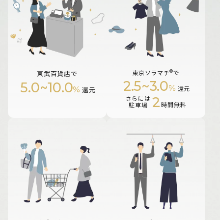
®
東京ソラマチ
で
東武百貨店で
2.5
~
3.0
5.0
~
10.0
%
%
還元
還元
2
さらには
時間無料
駐車場