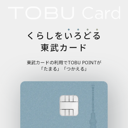
くらしを
い
ろ
ど
る
東武カード
東武カードの利用でTOBU POINTが
「たまる」「つかえる」