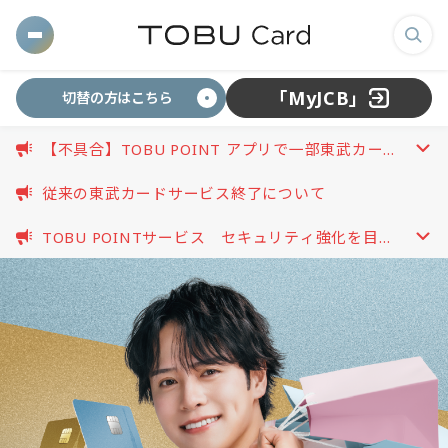
東
メ
検
武
ニ
索
「MyJCB」
切替の方はこちら
ュ
画
カ
ー
面
【不具合】TOBU POINT アプリで一部東武カード
を
を
開
が連携できない事象について
開
ー
表
く
従来の東武カードサービス終了について
く
示
TOBU POINTサービス セキュリティ強化を目的
す
ド
開
としたパスワード再設定のお願い（2026.08.03更
る
く
新）