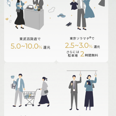
®
東京ソラマチ
で
東武百貨店で
2.5
~
3.0
5.0
~
10.0
%
%
還元
還元
2
さらには
時間無料
駐車場