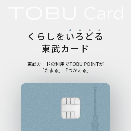
くらしを
い
ろ
ど
る
東武カード
東武カードの利用でTOBU POINTが
「たまる」「つかえる」