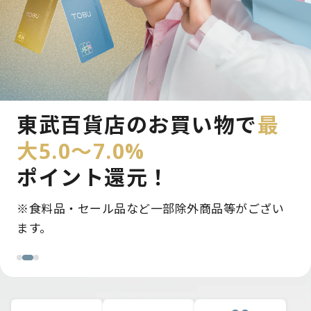
新規入会＆条件達成で
東武百貨店のお買い物で
モバイルのPASMO定期券で
最
最大12,000pt
大5.0～7.0%
最大5.0～5.5％
ポイント還
プレゼント！
ポイント還元！
元！
※条件達成に応じて付与ポイントを加算。最大で
※食料品・セール品など一部除外商品等がござい
毎日の通勤・通学がさらにおトクに。
12,000ptプレゼント。
ます。