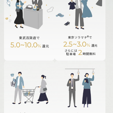
®
東京ソラマチ
で
東武百貨店で
2.5
~
3.0
5.0
~
10.0
%
%
還元
還元
2
さらには
時間無料
駐車場