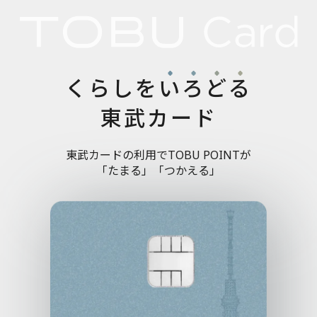
くらしを
い
ろ
ど
る
東武カード
東武カードの利用でTOBU POINTが
「たまる」「つかえる」