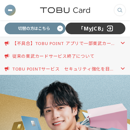
東
メ
検
武
ニ
索
「MyJCB」
切替の方はこちら
ュ
画
カ
ー
面
【不具合】TOBU POINT アプリで一部東武カード
を
を
開
が連携できない事象について
開
ー
表
く
従来の東武カードサービス終了について
く
示
TOBU POINTサービス セキュリティ強化を目的
す
ド
開
としたパスワード再設定のお願い（2026.08.03更
る
く
新）