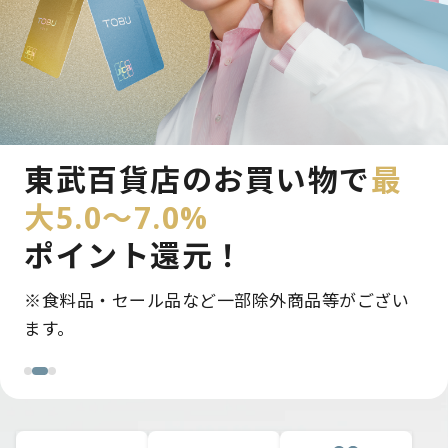
新規入会＆条件達成で
東武百貨店のお買い物で
モバイルのPASMO定期券で
最
最大12,000pt
大5.0～7.0%
最大5.0～5.5％
ポイント還
プレゼント！
ポイント還元！
元！
※条件達成に応じて付与ポイントを加算。最大で
※食料品・セール品など一部除外商品等がござい
毎日の通勤・通学がさらにおトクに。
12,000ptプレゼント。
ます。